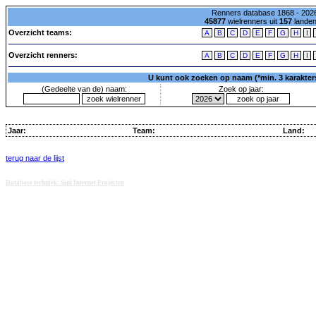
Renners database 1868 - 2026
45877
wielrenners uit
157
lande
Overzicht teams:
A
B
C
D
E
F
G
H
I
Overzicht renners:
A
B
C
D
E
F
G
H
I
U kunt ook zoeken op naam (*min. 3 karakters)
(Gedeelte van de) naam:
Zoek op jaar:
Jaar:
Team:
Land:
terug naar de lijst
Database techniek: Sini Internet Projecten