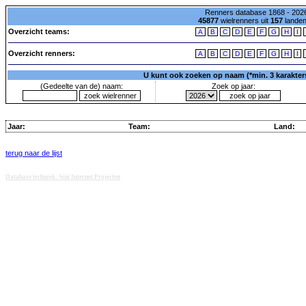
Renners database 1868 - 2026
45877
wielrenners uit
157
lande
Overzicht teams:
A
B
C
D
E
F
G
H
I
Overzicht renners:
A
B
C
D
E
F
G
H
I
U kunt ook zoeken op naam (*min. 3 karakters)
(Gedeelte van de) naam:
Zoek op jaar:
Jaar:
Team:
Land:
terug naar de lijst
Database techniek: Sini Internet Projecten