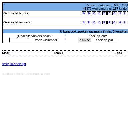
Renners database 1868 - 2026
45877
wielrenners uit
157
lande
Overzicht teams:
A
B
C
D
E
F
G
H
I
Overzicht renners:
A
B
C
D
E
F
G
H
I
U kunt ook zoeken op naam (*min. 3 karakters)
(Gedeelte van de) naam:
Zoek op jaar:
Jaar:
Team:
Land:
terug naar de lijst
Database techniek: Sini Internet Projecten