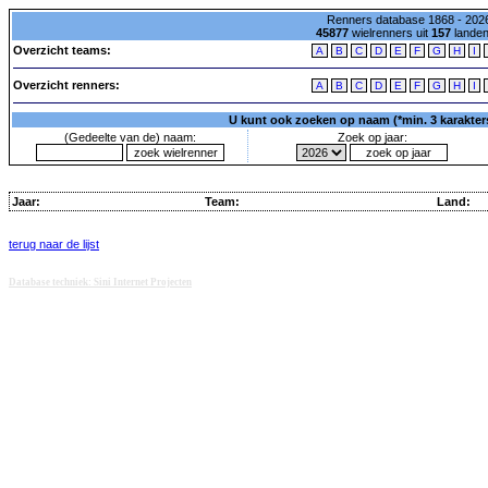
Renners database 1868 - 2026
45877
wielrenners uit
157
lande
Overzicht teams:
A
B
C
D
E
F
G
H
I
Overzicht renners:
A
B
C
D
E
F
G
H
I
U kunt ook zoeken op naam (*min. 3 karakters)
(Gedeelte van de) naam:
Zoek op jaar:
Jaar:
Team:
Land:
terug naar de lijst
Database techniek: Sini Internet Projecten