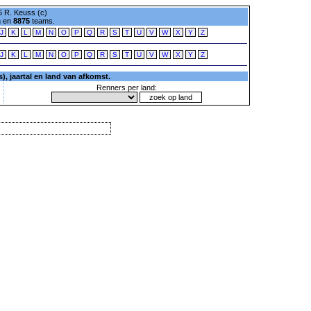
 R. Keuss (c)
n en
8875
teams.
J
K
L
M
N
O
P
Q
R
S
T
U
V
W
X
Y
Z
J
K
L
M
N
O
P
Q
R
S
T
U
V
W
X
Y
Z
, jaartal en land van afkomst.
Renners per land: