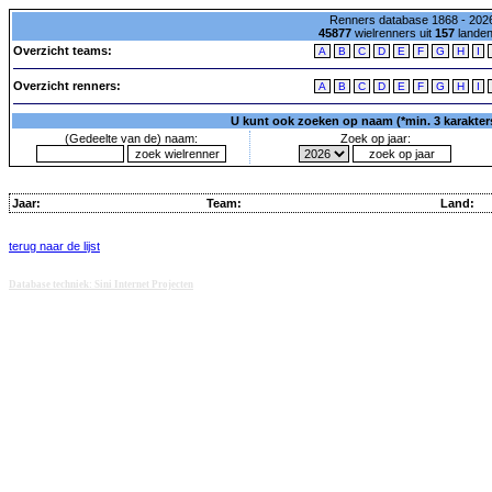
Renners database 1868 - 2026
45877
wielrenners uit
157
lande
Overzicht teams:
A
B
C
D
E
F
G
H
I
Overzicht renners:
A
B
C
D
E
F
G
H
I
U kunt ook zoeken op naam (*min. 3 karakters)
(Gedeelte van de) naam:
Zoek op jaar:
Jaar:
Team:
Land:
terug naar de lijst
Database techniek: Sini Internet Projecten