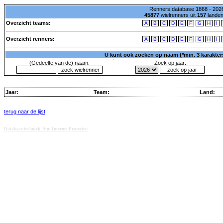
Renners database 1868 - 2026
45877
wielrenners uit
157
lande
Overzicht teams:
A
B
C
D
E
F
G
H
I
Overzicht renners:
A
B
C
D
E
F
G
H
I
U kunt ook zoeken op naam (*min. 3 karakters)
(Gedeelte van de) naam:
Zoek op jaar:
Jaar:
Team:
Land:
terug naar de lijst
Database techniek: Sini Internet Projecten