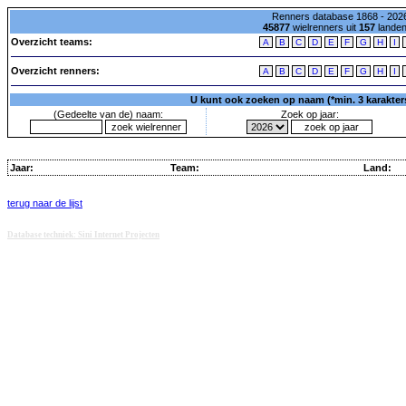
Renners database 1868 - 2026
45877
wielrenners uit
157
lande
Overzicht teams:
A
B
C
D
E
F
G
H
I
Overzicht renners:
A
B
C
D
E
F
G
H
I
U kunt ook zoeken op naam (*min. 3 karakters)
(Gedeelte van de) naam:
Zoek op jaar:
Jaar:
Team:
Land:
terug naar de lijst
Database techniek: Sini Internet Projecten