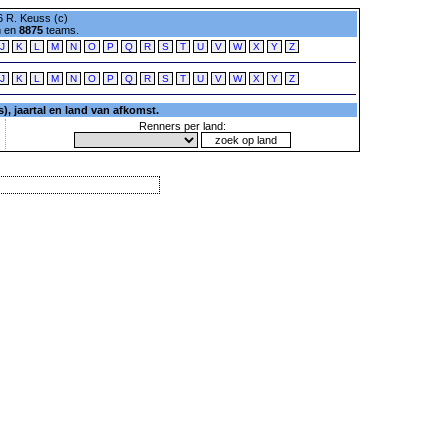
 R. Keuss (c)
n en
8875
teams.
J
K
L
M
N
O
P
Q
R
S
T
U
V
W
X
Y
Z
J
K
L
M
N
O
P
Q
R
S
T
U
V
W
X
Y
Z
, jaartal en land van afkomst.
Renners per land: