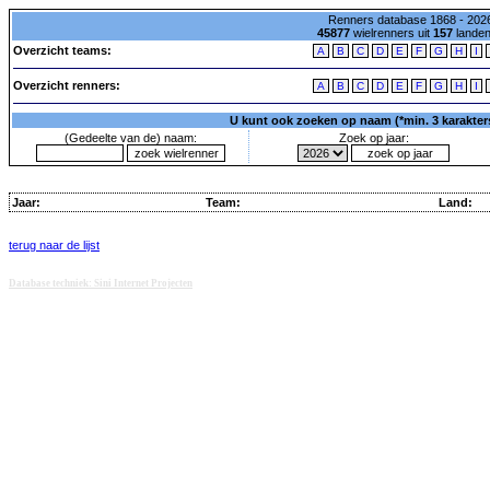
Renners database 1868 - 2026
45877
wielrenners uit
157
lande
Overzicht teams:
A
B
C
D
E
F
G
H
I
Overzicht renners:
A
B
C
D
E
F
G
H
I
U kunt ook zoeken op naam (*min. 3 karakters)
(Gedeelte van de) naam:
Zoek op jaar:
Jaar:
Team:
Land:
terug naar de lijst
Database techniek: Sini Internet Projecten