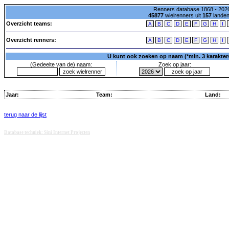
Renners database 1868 - 2026
45877
wielrenners uit
157
lande
Overzicht teams:
A
B
C
D
E
F
G
H
I
Overzicht renners:
A
B
C
D
E
F
G
H
I
U kunt ook zoeken op naam (*min. 3 karakters)
(Gedeelte van de) naam:
Zoek op jaar:
Jaar:
Team:
Land:
terug naar de lijst
Database techniek: Sini Internet Projecten