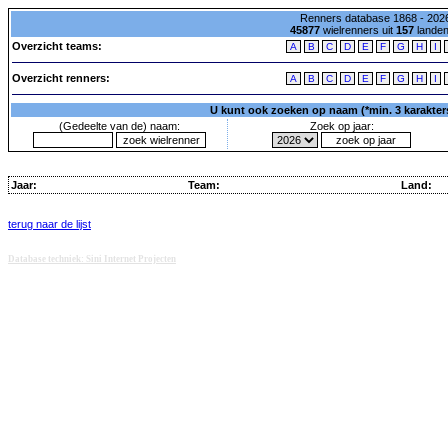
Renners database 1868 - 2026
45877
wielrenners uit
157
lande
Overzicht teams:
A
B
C
D
E
F
G
H
I
Overzicht renners:
A
B
C
D
E
F
G
H
I
U kunt ook zoeken op naam (*min. 3 karakters)
(Gedeelte van de) naam:
Zoek op jaar:
Jaar:
Team:
Land:
terug naar de lijst
Database techniek: Sini Internet Projecten