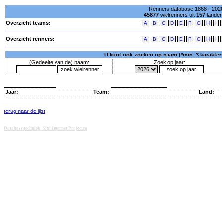
Renners database 1868 - 2026
45877
wielrenners uit
157
lande
Overzicht teams:
A
B
C
D
E
F
G
H
I
Overzicht renners:
A
B
C
D
E
F
G
H
I
U kunt ook zoeken op naam (*min. 3 karakters)
(Gedeelte van de) naam:
Zoek op jaar:
Jaar:
Team:
Land:
terug naar de lijst
Database techniek: Sini Internet Projecten