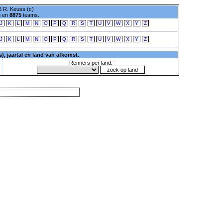
 R. Keuss (c)
n en
8875
teams.
J
K
L
M
N
O
P
Q
R
S
T
U
V
W
X
Y
Z
J
K
L
M
N
O
P
Q
R
S
T
U
V
W
X
Y
Z
, jaartal en land van afkomst.
Renners per land: