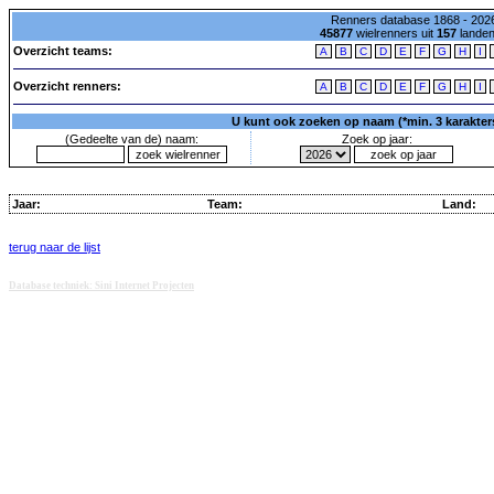
Renners database 1868 - 2026
45877
wielrenners uit
157
lande
Overzicht teams:
A
B
C
D
E
F
G
H
I
Overzicht renners:
A
B
C
D
E
F
G
H
I
U kunt ook zoeken op naam (*min. 3 karakters)
(Gedeelte van de) naam:
Zoek op jaar:
Jaar:
Team:
Land:
terug naar de lijst
Database techniek: Sini Internet Projecten