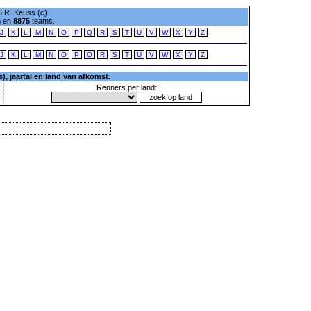
 R. Keuss (c)
n en
8875
teams.
J
K
L
M
N
O
P
Q
R
S
T
U
V
W
X
Y
Z
J
K
L
M
N
O
P
Q
R
S
T
U
V
W
X
Y
Z
, jaartal en land van afkomst.
Renners per land: