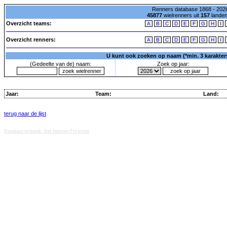
Renners database 1868 - 2026
45877
wielrenners uit
157
lande
Overzicht teams:
A
B
C
D
E
F
G
H
I
Overzicht renners:
A
B
C
D
E
F
G
H
I
U kunt ook zoeken op naam (*min. 3 karakters)
(Gedeelte van de) naam:
Zoek op jaar:
Jaar:
Team:
Land:
terug naar de lijst
Database techniek: Sini Internet Projecten