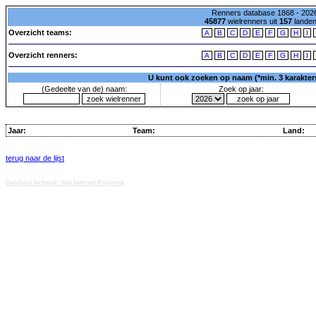
Renners database 1868 - 2026
45877
wielrenners uit
157
lande
Overzicht teams:
A
B
C
D
E
F
G
H
I
Overzicht renners:
A
B
C
D
E
F
G
H
I
U kunt ook zoeken op naam (*min. 3 karakters)
(Gedeelte van de) naam:
Zoek op jaar:
Jaar:
Team:
Land:
terug naar de lijst
Database techniek: Sini Internet Projecten