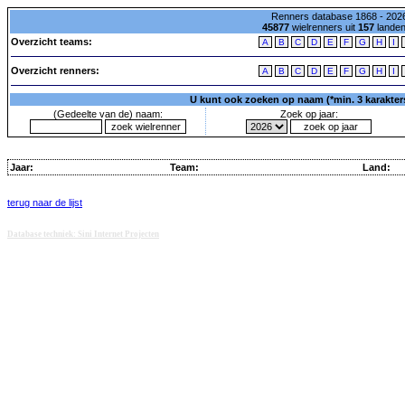
Renners database 1868 - 2026
45877
wielrenners uit
157
lande
Overzicht teams:
A
B
C
D
E
F
G
H
I
Overzicht renners:
A
B
C
D
E
F
G
H
I
U kunt ook zoeken op naam (*min. 3 karakters)
(Gedeelte van de) naam:
Zoek op jaar:
Jaar:
Team:
Land:
terug naar de lijst
Database techniek: Sini Internet Projecten