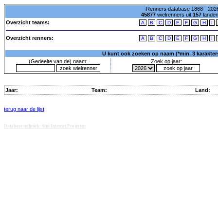
Renners database 1868 - 2026
45877
wielrenners uit
157
lande
Overzicht teams:
A
B
C
D
E
F
G
H
I
Overzicht renners:
A
B
C
D
E
F
G
H
I
U kunt ook zoeken op naam (*min. 3 karakters)
(Gedeelte van de) naam:
Zoek op jaar:
Jaar:
Team:
Land:
terug naar de lijst
Database techniek: Sini Internet Projecten