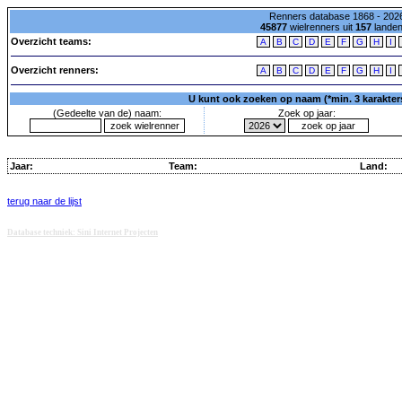
Renners database 1868 - 2026
45877
wielrenners uit
157
lande
Overzicht teams:
A
B
C
D
E
F
G
H
I
Overzicht renners:
A
B
C
D
E
F
G
H
I
U kunt ook zoeken op naam (*min. 3 karakters)
(Gedeelte van de) naam:
Zoek op jaar:
Jaar:
Team:
Land:
terug naar de lijst
Database techniek: Sini Internet Projecten