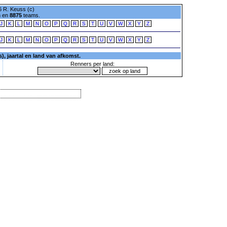
 R. Keuss (c)
n en
8875
teams.
J
K
L
M
N
O
P
Q
R
S
T
U
V
W
X
Y
Z
J
K
L
M
N
O
P
Q
R
S
T
U
V
W
X
Y
Z
, jaartal en land van afkomst.
Renners per land: