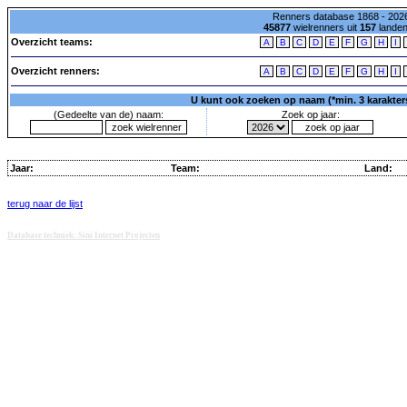
Renners database 1868 - 2026
45877
wielrenners uit
157
lande
Overzicht teams:
A
B
C
D
E
F
G
H
I
Overzicht renners:
A
B
C
D
E
F
G
H
I
U kunt ook zoeken op naam (*min. 3 karakters)
(Gedeelte van de) naam:
Zoek op jaar:
Jaar:
Team:
Land:
terug naar de lijst
Database techniek: Sini Internet Projecten