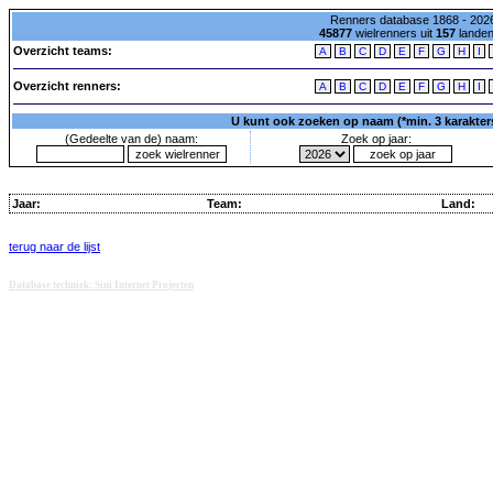
Renners database 1868 - 2026
45877
wielrenners uit
157
lande
Overzicht teams:
A
B
C
D
E
F
G
H
I
Overzicht renners:
A
B
C
D
E
F
G
H
I
U kunt ook zoeken op naam (*min. 3 karakters)
(Gedeelte van de) naam:
Zoek op jaar:
Jaar:
Team:
Land:
terug naar de lijst
Database techniek: Sini Internet Projecten