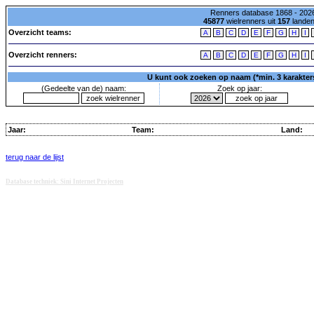
Renners database 1868 - 2026
45877
wielrenners uit
157
lande
Overzicht teams:
A
B
C
D
E
F
G
H
I
Overzicht renners:
A
B
C
D
E
F
G
H
I
U kunt ook zoeken op naam (*min. 3 karakters)
(Gedeelte van de) naam:
Zoek op jaar:
Jaar:
Team:
Land:
terug naar de lijst
Database techniek: Sini Internet Projecten