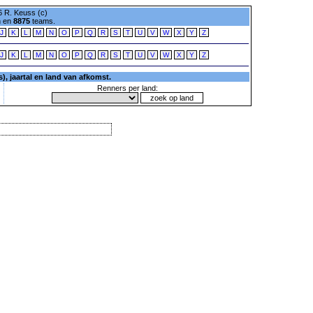
 R. Keuss (c)
n en
8875
teams.
J
K
L
M
N
O
P
Q
R
S
T
U
V
W
X
Y
Z
J
K
L
M
N
O
P
Q
R
S
T
U
V
W
X
Y
Z
, jaartal en land van afkomst.
Renners per land: