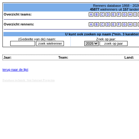
Renners database 1868 - 2026
45877
wielrenners uit
157
lande
Overzicht teams:
A
B
C
D
E
F
G
H
I
Overzicht renners:
A
B
C
D
E
F
G
H
I
U kunt ook zoeken op naam (*min. 3 karakters)
(Gedeelte van de) naam:
Zoek op jaar:
Jaar:
Team:
Land:
terug naar de lijst
Database techniek: Sini Internet Projecten