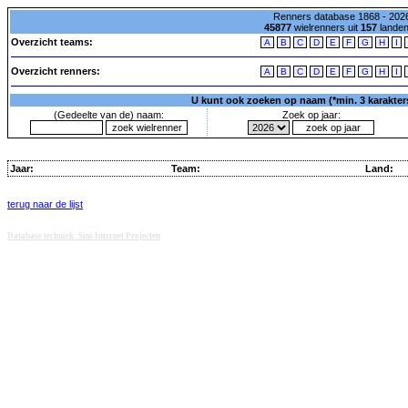
Renners database 1868 - 2026
45877
wielrenners uit
157
lande
Overzicht teams:
A
B
C
D
E
F
G
H
I
Overzicht renners:
A
B
C
D
E
F
G
H
I
U kunt ook zoeken op naam (*min. 3 karakters)
(Gedeelte van de) naam:
Zoek op jaar:
Jaar:
Team:
Land:
terug naar de lijst
Database techniek: Sini Internet Projecten