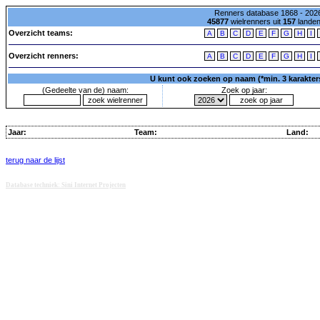
Renners database 1868 - 2026
45877
wielrenners uit
157
lande
Overzicht teams:
A
B
C
D
E
F
G
H
I
Overzicht renners:
A
B
C
D
E
F
G
H
I
U kunt ook zoeken op naam (*min. 3 karakters)
(Gedeelte van de) naam:
Zoek op jaar:
Jaar:
Team:
Land:
terug naar de lijst
Database techniek: Sini Internet Projecten