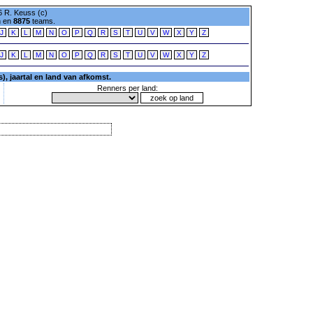
 R. Keuss (c)
n en
8875
teams.
J
K
L
M
N
O
P
Q
R
S
T
U
V
W
X
Y
Z
J
K
L
M
N
O
P
Q
R
S
T
U
V
W
X
Y
Z
, jaartal en land van afkomst.
Renners per land: