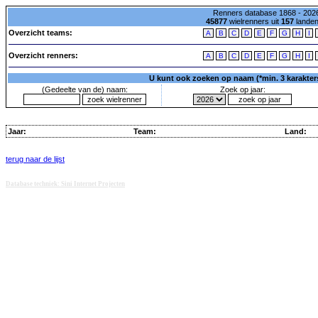
Renners database 1868 - 2026
45877
wielrenners uit
157
lande
Overzicht teams:
A
B
C
D
E
F
G
H
I
Overzicht renners:
A
B
C
D
E
F
G
H
I
U kunt ook zoeken op naam (*min. 3 karakters)
(Gedeelte van de) naam:
Zoek op jaar:
Jaar:
Team:
Land:
terug naar de lijst
Database techniek: Sini Internet Projecten