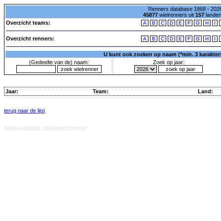
Renners database 1868 - 2026
45877
wielrenners uit
157
lande
Overzicht teams:
A
B
C
D
E
F
G
H
I
Overzicht renners:
A
B
C
D
E
F
G
H
I
U kunt ook zoeken op naam (*min. 3 karakters)
(Gedeelte van de) naam:
Zoek op jaar:
Jaar:
Team:
Land:
terug naar de lijst
Database techniek: Sini Internet Projecten