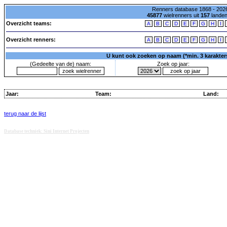
Renners database 1868 - 2026
45877
wielrenners uit
157
lande
Overzicht teams:
A
B
C
D
E
F
G
H
I
Overzicht renners:
A
B
C
D
E
F
G
H
I
U kunt ook zoeken op naam (*min. 3 karakters)
(Gedeelte van de) naam:
Zoek op jaar:
Jaar:
Team:
Land:
terug naar de lijst
Database techniek: Sini Internet Projecten