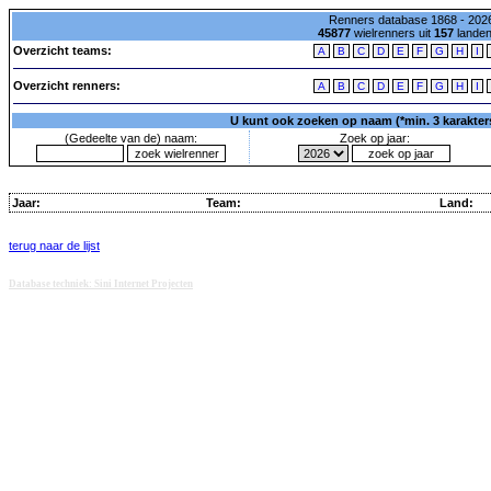
Renners database 1868 - 2026
45877
wielrenners uit
157
lande
Overzicht teams:
A
B
C
D
E
F
G
H
I
Overzicht renners:
A
B
C
D
E
F
G
H
I
U kunt ook zoeken op naam (*min. 3 karakters)
(Gedeelte van de) naam:
Zoek op jaar:
Jaar:
Team:
Land:
terug naar de lijst
Database techniek: Sini Internet Projecten