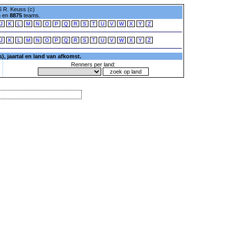
 R. Keuss (c)
n en
8875
teams.
J
K
L
M
N
O
P
Q
R
S
T
U
V
W
X
Y
Z
J
K
L
M
N
O
P
Q
R
S
T
U
V
W
X
Y
Z
, jaartal en land van afkomst.
Renners per land: