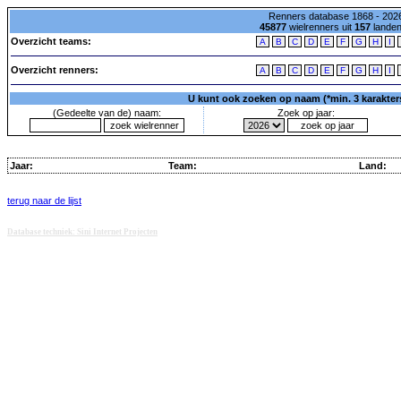
Renners database 1868 - 2026
45877
wielrenners uit
157
lande
Overzicht teams:
A
B
C
D
E
F
G
H
I
Overzicht renners:
A
B
C
D
E
F
G
H
I
U kunt ook zoeken op naam (*min. 3 karakters)
(Gedeelte van de) naam:
Zoek op jaar:
Jaar:
Team:
Land:
terug naar de lijst
Database techniek: Sini Internet Projecten