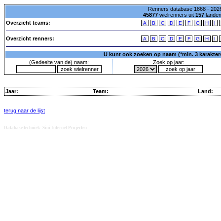
Renners database 1868 - 2026
45877
wielrenners uit
157
lande
Overzicht teams:
A
B
C
D
E
F
G
H
I
Overzicht renners:
A
B
C
D
E
F
G
H
I
U kunt ook zoeken op naam (*min. 3 karakters)
(Gedeelte van de) naam:
Zoek op jaar:
Jaar:
Team:
Land:
terug naar de lijst
Database techniek: Sini Internet Projecten