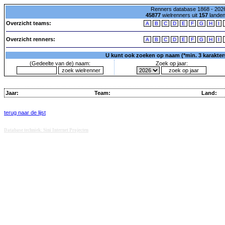
Renners database 1868 - 2026
45877
wielrenners uit
157
lande
Overzicht teams:
A
B
C
D
E
F
G
H
I
Overzicht renners:
A
B
C
D
E
F
G
H
I
U kunt ook zoeken op naam (*min. 3 karakters)
(Gedeelte van de) naam:
Zoek op jaar:
Jaar:
Team:
Land:
terug naar de lijst
Database techniek: Sini Internet Projecten