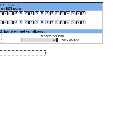
 R. Keuss (c)
n en
8875
teams.
J
K
L
M
N
O
P
Q
R
S
T
U
V
W
X
Y
Z
J
K
L
M
N
O
P
Q
R
S
T
U
V
W
X
Y
Z
, jaartal en land van afkomst.
Renners per land: