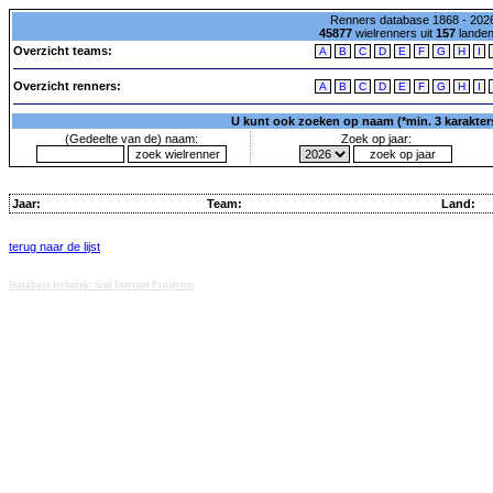
Renners database 1868 - 2026
45877
wielrenners uit
157
lande
Overzicht teams:
A
B
C
D
E
F
G
H
I
Overzicht renners:
A
B
C
D
E
F
G
H
I
U kunt ook zoeken op naam (*min. 3 karakters)
(Gedeelte van de) naam:
Zoek op jaar:
Jaar:
Team:
Land:
terug naar de lijst
Database techniek: Sini Internet Projecten