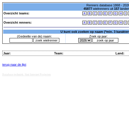
Renners database 1868 - 2026
45877
wielrenners uit
157
lande
Overzicht teams:
A
B
C
D
E
F
G
H
I
Overzicht renners:
A
B
C
D
E
F
G
H
I
U kunt ook zoeken op naam (*min. 3 karakters)
(Gedeelte van de) naam:
Zoek op jaar:
Jaar:
Team:
Land:
terug naar de lijst
Database techniek: Sini Internet Projecten