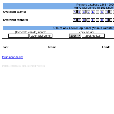
Renners database 1868 - 2026
45877
wielrenners uit
157
lande
Overzicht teams:
A
B
C
D
E
F
G
H
I
Overzicht renners:
A
B
C
D
E
F
G
H
I
U kunt ook zoeken op naam (*min. 3 karakters)
(Gedeelte van de) naam:
Zoek op jaar:
Jaar:
Team:
Land:
terug naar de lijst
Database techniek: Sini Internet Projecten