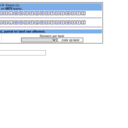
 R. Keuss (c)
n en
8875
teams.
J
K
L
M
N
O
P
Q
R
S
T
U
V
W
X
Y
Z
J
K
L
M
N
O
P
Q
R
S
T
U
V
W
X
Y
Z
, jaartal en land van afkomst.
Renners per land: