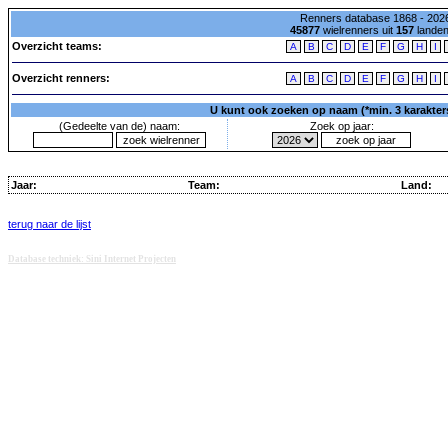
Renners database 1868 - 2026
45877
wielrenners uit
157
lande
Overzicht teams:
A
B
C
D
E
F
G
H
I
Overzicht renners:
A
B
C
D
E
F
G
H
I
U kunt ook zoeken op naam (*min. 3 karakters)
(Gedeelte van de) naam:
Zoek op jaar:
Jaar:
Team:
Land:
terug naar de lijst
Database techniek: Sini Internet Projecten