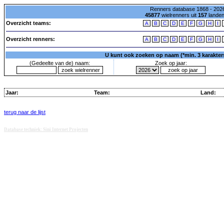
Renners database 1868 - 2026
45877
wielrenners uit
157
lande
Overzicht teams:
A
B
C
D
E
F
G
H
I
Overzicht renners:
A
B
C
D
E
F
G
H
I
U kunt ook zoeken op naam (*min. 3 karakters)
(Gedeelte van de) naam:
Zoek op jaar:
Jaar:
Team:
Land:
terug naar de lijst
Database techniek: Sini Internet Projecten