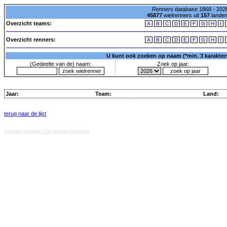
Renners database 1868 - 2026
45877
wielrenners uit
157
lande
Overzicht teams:
A
B
C
D
E
F
G
H
I
Overzicht renners:
A
B
C
D
E
F
G
H
I
U kunt ook zoeken op naam (*min. 3 karakters)
(Gedeelte van de) naam:
Zoek op jaar:
Jaar:
Team:
Land:
terug naar de lijst
Database techniek: Sini Internet Projecten