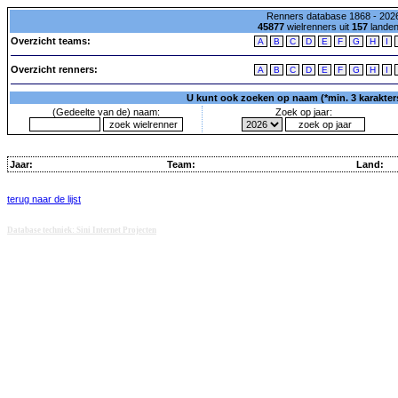
Renners database 1868 - 2026
45877
wielrenners uit
157
lande
Overzicht teams:
A
B
C
D
E
F
G
H
I
Overzicht renners:
A
B
C
D
E
F
G
H
I
U kunt ook zoeken op naam (*min. 3 karakters)
(Gedeelte van de) naam:
Zoek op jaar:
Jaar:
Team:
Land:
terug naar de lijst
Database techniek: Sini Internet Projecten