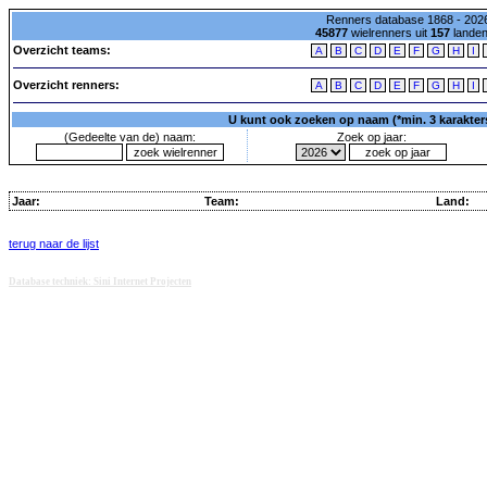
Renners database 1868 - 2026
45877
wielrenners uit
157
lande
Overzicht teams:
A
B
C
D
E
F
G
H
I
Overzicht renners:
A
B
C
D
E
F
G
H
I
U kunt ook zoeken op naam (*min. 3 karakters)
(Gedeelte van de) naam:
Zoek op jaar:
Jaar:
Team:
Land:
terug naar de lijst
Database techniek: Sini Internet Projecten