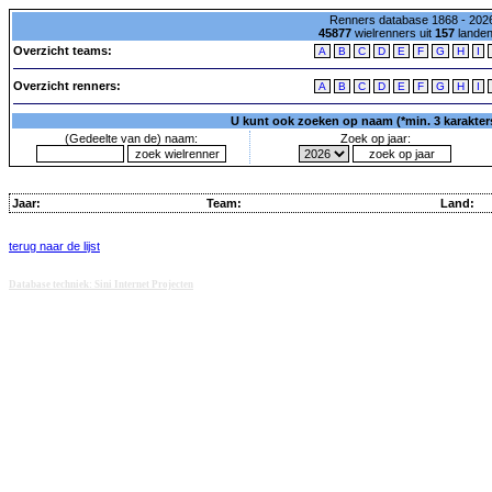
Renners database 1868 - 2026
45877
wielrenners uit
157
lande
Overzicht teams:
A
B
C
D
E
F
G
H
I
Overzicht renners:
A
B
C
D
E
F
G
H
I
U kunt ook zoeken op naam (*min. 3 karakters)
(Gedeelte van de) naam:
Zoek op jaar:
Jaar:
Team:
Land:
terug naar de lijst
Database techniek: Sini Internet Projecten