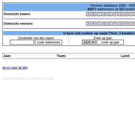
Renners database 1868 - 2026
45877
wielrenners uit
157
lande
Overzicht teams:
A
B
C
D
E
F
G
H
I
Overzicht renners:
A
B
C
D
E
F
G
H
I
U kunt ook zoeken op naam (*min. 3 karakters)
(Gedeelte van de) naam:
Zoek op jaar:
Jaar:
Team:
Land:
terug naar de lijst
Database techniek: Sini Internet Projecten