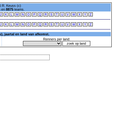
 R. Keuss (c)
n en
8875
teams.
J
K
L
M
N
O
P
Q
R
S
T
U
V
W
X
Y
Z
J
K
L
M
N
O
P
Q
R
S
T
U
V
W
X
Y
Z
, jaartal en land van afkomst.
Renners per land: