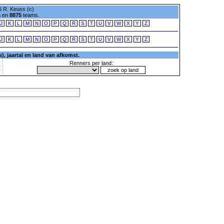
 R. Keuss (c)
n en
8875
teams.
J
K
L
M
N
O
P
Q
R
S
T
U
V
W
X
Y
Z
J
K
L
M
N
O
P
Q
R
S
T
U
V
W
X
Y
Z
, jaartal en land van afkomst.
Renners per land: