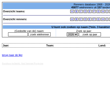
Renners database 1868 - 2026
45877
wielrenners uit
157
lande
Overzicht teams:
A
B
C
D
E
F
G
H
I
Overzicht renners:
A
B
C
D
E
F
G
H
I
U kunt ook zoeken op naam (*min. 3 karakters)
(Gedeelte van de) naam:
Zoek op jaar:
Jaar:
Team:
Land:
terug naar de lijst
Database techniek: Sini Internet Projecten