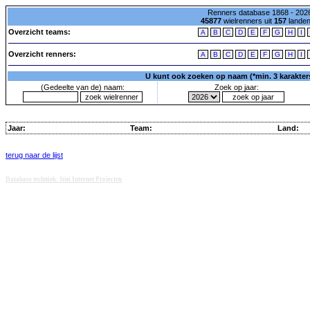
Renners database 1868 - 2026
45877
wielrenners uit
157
lande
Overzicht teams:
A
B
C
D
E
F
G
H
I
Overzicht renners:
A
B
C
D
E
F
G
H
I
U kunt ook zoeken op naam (*min. 3 karakters)
(Gedeelte van de) naam:
Zoek op jaar:
Jaar:
Team:
Land:
terug naar de lijst
Database techniek: Sini Internet Projecten