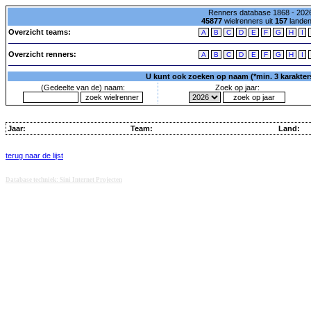
Renners database 1868 - 2026
45877
wielrenners uit
157
lande
Overzicht teams:
A
B
C
D
E
F
G
H
I
Overzicht renners:
A
B
C
D
E
F
G
H
I
U kunt ook zoeken op naam (*min. 3 karakters)
(Gedeelte van de) naam:
Zoek op jaar:
Jaar:
Team:
Land:
terug naar de lijst
Database techniek: Sini Internet Projecten