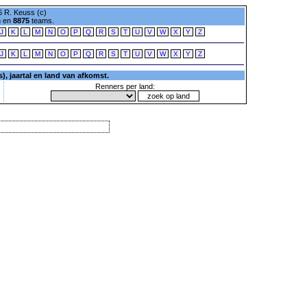
 R. Keuss (c)
n en
8875
teams.
J
K
L
M
N
O
P
Q
R
S
T
U
V
W
X
Y
Z
J
K
L
M
N
O
P
Q
R
S
T
U
V
W
X
Y
Z
, jaartal en land van afkomst.
Renners per land: