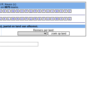
 R. Keuss (c)
n en
8875
teams.
J
K
L
M
N
O
P
Q
R
S
T
U
V
W
X
Y
Z
J
K
L
M
N
O
P
Q
R
S
T
U
V
W
X
Y
Z
, jaartal en land van afkomst.
Renners per land: