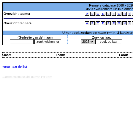
Renners database 1868 - 2026
45877
wielrenners uit
157
lande
Overzicht teams:
A
B
C
D
E
F
G
H
I
Overzicht renners:
A
B
C
D
E
F
G
H
I
U kunt ook zoeken op naam (*min. 3 karakters)
(Gedeelte van de) naam:
Zoek op jaar:
Jaar:
Team:
Land:
terug naar de lijst
Database techniek: Sini Internet Projecten