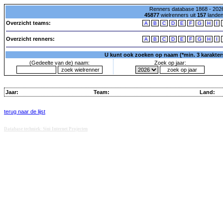
Renners database 1868 - 2026
45877
wielrenners uit
157
lande
Overzicht teams:
A
B
C
D
E
F
G
H
I
Overzicht renners:
A
B
C
D
E
F
G
H
I
U kunt ook zoeken op naam (*min. 3 karakters)
(Gedeelte van de) naam:
Zoek op jaar:
Jaar:
Team:
Land:
terug naar de lijst
Database techniek: Sini Internet Projecten