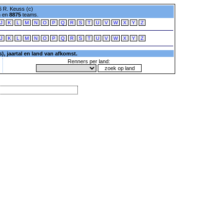
 R. Keuss (c)
n en
8875
teams.
J
K
L
M
N
O
P
Q
R
S
T
U
V
W
X
Y
Z
J
K
L
M
N
O
P
Q
R
S
T
U
V
W
X
Y
Z
, jaartal en land van afkomst.
Renners per land: