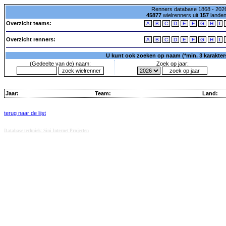
Renners database 1868 - 2026
45877
wielrenners uit
157
lande
Overzicht teams:
A
B
C
D
E
F
G
H
I
Overzicht renners:
A
B
C
D
E
F
G
H
I
U kunt ook zoeken op naam (*min. 3 karakters)
(Gedeelte van de) naam:
Zoek op jaar:
Jaar:
Team:
Land:
terug naar de lijst
Database techniek: Sini Internet Projecten