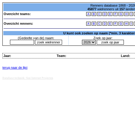
Renners database 1868 - 2026
45877
wielrenners uit
157
lande
Overzicht teams:
A
B
C
D
E
F
G
H
I
Overzicht renners:
A
B
C
D
E
F
G
H
I
U kunt ook zoeken op naam (*min. 3 karakters)
(Gedeelte van de) naam:
Zoek op jaar:
Jaar:
Team:
Land:
terug naar de lijst
Database techniek: Sini Internet Projecten