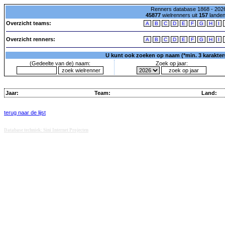
Renners database 1868 - 2026
45877
wielrenners uit
157
lande
Overzicht teams:
A
B
C
D
E
F
G
H
I
Overzicht renners:
A
B
C
D
E
F
G
H
I
U kunt ook zoeken op naam (*min. 3 karakters)
(Gedeelte van de) naam:
Zoek op jaar:
Jaar:
Team:
Land:
terug naar de lijst
Database techniek: Sini Internet Projecten