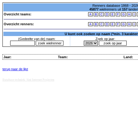
Renners database 1868 - 2026
45877
wielrenners uit
157
lande
Overzicht teams:
A
B
C
D
E
F
G
H
I
Overzicht renners:
A
B
C
D
E
F
G
H
I
U kunt ook zoeken op naam (*min. 3 karakters)
(Gedeelte van de) naam:
Zoek op jaar:
Jaar:
Team:
Land:
terug naar de lijst
Database techniek: Sini Internet Projecten